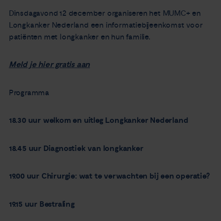
Nieuws
Dinsdagavond 12 december organiseren het MUMC+ en
Longkanker Nederland een informatiebijeenkomst voor
patiënten met longkanker en hun familie.
Agenda
Meld je hier gratis aan
Over ons
Programma
Zorgverleners
18.30 uur welkom en uitleg Longkanker Nederland
Contact
18.45 uur
Diagnostiek van longkanker
19.00 uur
Chirurgie: wat te verwachten bij een operatie?
19.15 uur
Bestraling