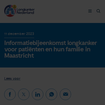
Longkanker
11 december 2023
Informatiebijeenkomst longkanker
Leven met
voor patiënten en hun familie in
Maastricht
Ervaringen
Thymuskankers
Lees voor
Steun ons
Doneer nu