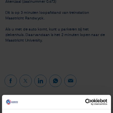
Akenzaal (zaalnummer 0.673)
Dit is op 3 minuten loopafstand van treinstation
Maastricht Randwyck.
Als u met de auto komt, kunt u parkeren bij het
ziekenhuis. Daarvandaan is het 2 minuten lopen naar de
Maastricht University.
Lees verder...