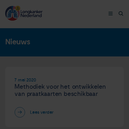
Longkanker
Nieuws
Leven met
Ervaringen
7 mei 2020
Methodiek voor het ontwikkelen
Thymuskankers
van praatkaarten beschikbaar
Steun ons
Lees verder
Doneer nu