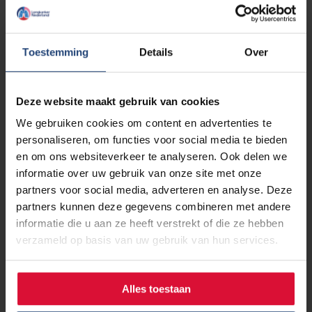
Toestemming
Details
Over
1 mei 2020
Persoonlijke verhalen: Peter Lems
Deze website maakt gebruik van cookies
kreeg in november 2018 de
We gebruiken cookies om content en advertenties te
diagnose longkanker
personaliseren, om functies voor social media te bieden
en om ons websiteverkeer te analyseren. Ook delen we
Lees verder
informatie over uw gebruik van onze site met onze
partners voor social media, adverteren en analyse. Deze
partners kunnen deze gegevens combineren met andere
informatie die u aan ze heeft verstrekt of die ze hebben
verzameld op basis van uw gebruik van hun services.
1 mei 2020
Resultaten onderzoek: Gevolgen
van de coronacrisis voor
Alles toestaan
kankerpatiënten, wat is jouw