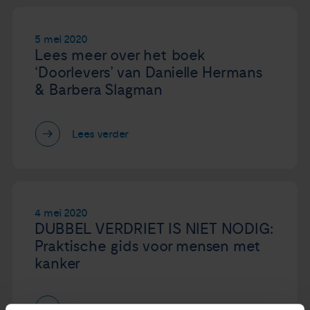
Nieuws
5 mei 2020
Lees meer over het boek
Agenda
‘Doorlevers’ van Danielle Hermans
& Barbera Slagman
Over ons
Lees verder
Zorgverleners
Contact
4 mei 2020
DUBBEL VERDRIET IS NIET NODIG:
Praktische gids voor mensen met
kanker
Lees verder