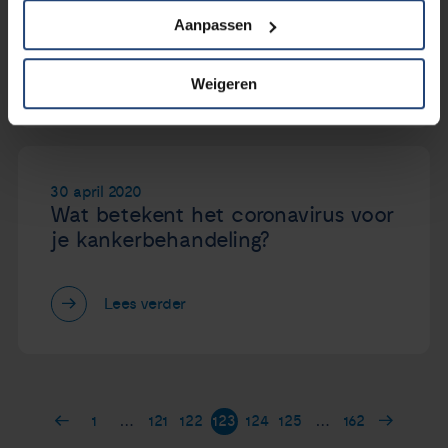
ervaring?
Aanpassen
Lees verder
Weigeren
30 april 2020
Wat betekent het coronavirus voor
je kankerbehandeling?
Lees verder
1
…
121
122
123
124
125
…
162