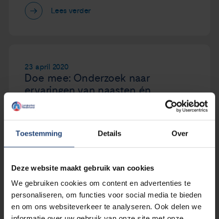
Lees verder
23 april 2020
Doe mee: Onderzoek naar
ervaringen van naasten én
zorgverleners van mensen die
tijdens de coronacrisis zijn
overleden, met of zonder het
Toestemming
Details
Over
coronavirus
Deze website maakt gebruik van cookies
Lees verder
We gebruiken cookies om content en advertenties te
personaliseren, om functies voor social media te bieden
en om ons websiteverkeer te analyseren. Ook delen we
informatie over uw gebruik van onze site met onze