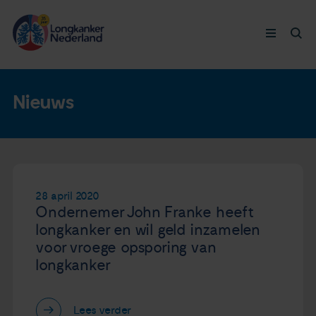
Longkanker
Nieuws
Leven met
Ervaringen
28 april 2020
Ondernemer John Franke heeft
Thymuskankers
longkanker en wil geld inzamelen
voor vroege opsporing van
Steun ons
longkanker
Doneer nu
Lees verder