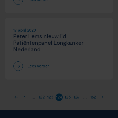
17 april 2020
Peter Lems nieuw lid
Patiëntenpanel Longkanker
Nederland
Lees verder
1
…
122
123
124
125
126
…
162