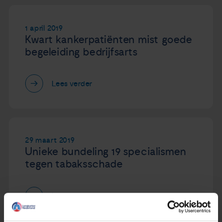
Nieuws
1 april 2019
Kwart kankerpatiënten mist goede
Agenda
begeleiding bedrijfsarts
Over ons
Lees verder
Zorgverleners
Contact
29 maart 2019
Unieke bundeling 19 specialismen
tegen tabaksschade
Lees verder