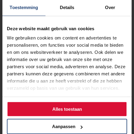
Toestemming
Details
Over
28 maart 2019
Uit het NRC: Platform hoestie.nu
Deze website maakt gebruik van cookies
helpt patiënt én omgeving
We gebruiken cookies om content en advertenties te
personaliseren, om functies voor social media te bieden
Lees verder
en om ons websiteverkeer te analyseren. Ook delen we
informatie over uw gebruik van onze site met onze
partners voor social media, adverteren en analyse. Deze
partners kunnen deze gegevens combineren met andere
informatie die u aan ze heeft verstrekt of die ze hebben
27 maart 2019
verzameld op basis van uw gebruik van hun services.
Uit de Volkskrant: Interview met
Hans en Muriël Spekman
Alles toestaan
Lees verder
Aanpassen