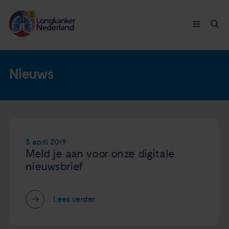
Longkanker
Nieuws
Leven met
Ervaringen
5 april 2019
Meld je aan voor onze digitale
Thymuskankers
nieuwsbrief
Steun ons
Lees verder
Doneer nu