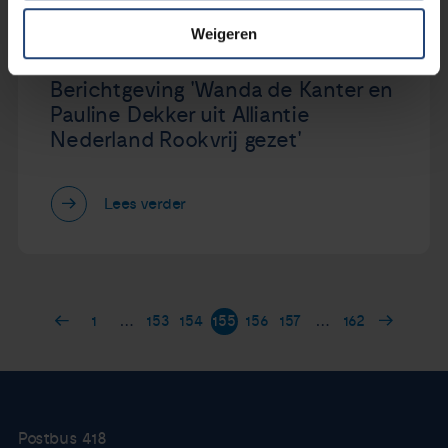
Weigeren
26 maart 2019
Berichtgeving 'Wanda de Kanter en
Pauline Dekker uit Alliantie
Nederland Rookvrij gezet'
Lees verder
1
…
153
154
155
156
157
…
162
Postbus 418