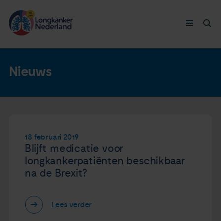
Longkanker
Nieuws
Leven met
Ervaringen
18 februari 2019
Blijft medicatie voor
Thymuskankers
longkankerpatiënten beschikbaar
na de Brexit?
Steun ons
Doneer nu
Lees verder