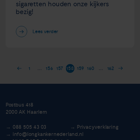
sigaretten houden onze kijkers
bezig!
Lees verder
1
…
156
157
158
159
160
…
162
Postbus 418
2000 AK Haarlem
088 505 43 03
Privacyverklaring
info@longkankernederland.nl