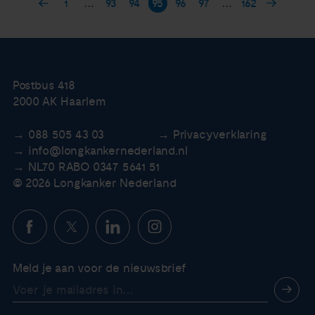
1
…
93
94
95
96
97
…
162
Postbus 418
2000 AK Haarlem
088 505 43 03
Privacyverklaring
info@longkankernederland.nl
NL70 RABO 0347 5641 51
© 2026 Longkanker Nederland
Meld je aan voor de nieuwsbrief