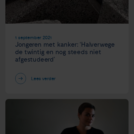
Nieuws
Agenda
1 september 2021
Over ons
Jongeren met kanker: ‘Halverwege
de twintig en nog steeds niet
afgestudeerd’
Zorgverleners
Contact
Lees verder