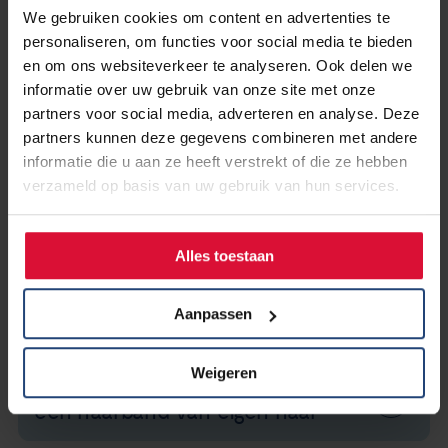
haaruitval door chemotherapie
We gebruiken cookies om content en advertenties te
0.37mb • PDF
personaliseren, om functies voor social media te bieden
en om ons websiteverkeer te analyseren. Ook delen we
informatie over uw gebruik van onze site met onze
Folder haaruitval bij
partners voor social media, adverteren en analyse. Deze
chemotherapie gemaakt door
partners kunnen deze gegevens combineren met andere
Antoni van Leeuwenhoek
informatie die u aan ze heeft verstrekt of die ze hebben
0.53mb • PDF
verzameld op basis van uw gebruik van hun services.
Alles toestaan
Hier vind je informatie over
hoofdhuidkoeling (coldcap)
Aanpassen
Weigeren
Hier vind je informatie over
een haarband van eigen haar