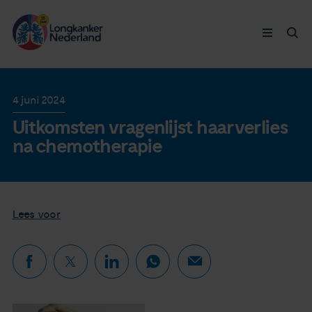
Longkanker
4 juni 2024
Uitkomsten vragenlijst haarverlies
Leven met
na chemotherapie
Ervaringen
Thymuskankers
Lees voor
Steun ons
Doneer nu