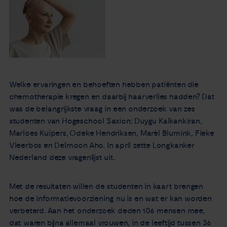
Nieuws
Agenda
Over ons
Welke ervaringen en behoeften hebben patiënten die
chemotherapie kregen en daarbij haarverlies hadden? Dat
Zorgverleners
was de belangrijkste vraag in een onderzoek van zes
studenten van Hogeschool Saxion: Duygu Kalkankiran,
Contact
Marloes Kuipers, Odeke Hendriksen, Marèl Blumink, Fieke
Vleerbos en Delmoon Aho. In april zette Longkanker
Nederland deze vragenlijst uit.
Met de resultaten willen de studenten in kaart brengen
hoe de informatievoorziening nu is en wat er kan worden
verbeterd. Aan het onderzoek deden 106 mensen mee,
dat waren bijna allemaal vrouwen, in de leeftijd tussen 36