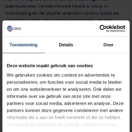
beantwoorden. De beschikbare kennis is volop in
ontwikkeling en de situatie verandert continu (zoals de
beschikbaarheid van vaccins) en daarmee ook het
vaccinatiebeleid. Op onze pagina
Coronavirus en
longkanker
proberen we je zo goed mogelijk te informeren
over de laatste stand van zaken.
Toestemming
Details
Over
Deze website maakt gebruik van cookies
Stel jouw vraag aan de arts
We gebruiken cookies om content en advertenties te
personaliseren, om functies voor social media te bieden
en om ons websiteverkeer te analyseren. Ook delen we
Bekijk alle gestelde vragen en
informatie over uw gebruik van onze site met onze
antwoorden
partners voor social media, adverteren en analyse. Deze
Je kunt zoeken op categorie of via een
partners kunnen deze gegevens combineren met andere
zoekwoord
informatie die u aan ze heeft verstrekt of die ze hebben
verzameld op basis van uw gebruik van hun services.