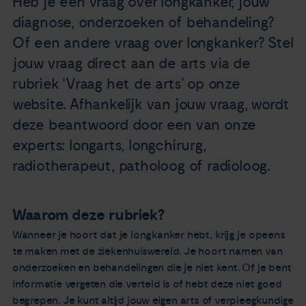
Heb je een vraag over longkanker, jouw
Nieuws
diagnose, onderzoeken of behandeling?
Of een andere vraag over longkanker? Stel
Agenda
jouw vraag direct aan de arts via de
rubriek ‘Vraag het de arts’ op onze
Over ons
website. Afhankelijk van jouw vraag, wordt
deze beantwoord door een van onze
Zorgverleners
experts: longarts, longchirurg,
radiotherapeut, patholoog of radioloog.
Contact
Waarom deze rubriek?
Wanneer je hoort dat je longkanker hebt, krijg je opeens
te maken met de ziekenhuiswereld. Je hoort namen van
onderzoeken en behandelingen die je niet kent. Of je bent
informatie vergeten die verteld is of hebt deze niet goed
begrepen. Je kunt altijd jouw eigen arts of verpleegkundige