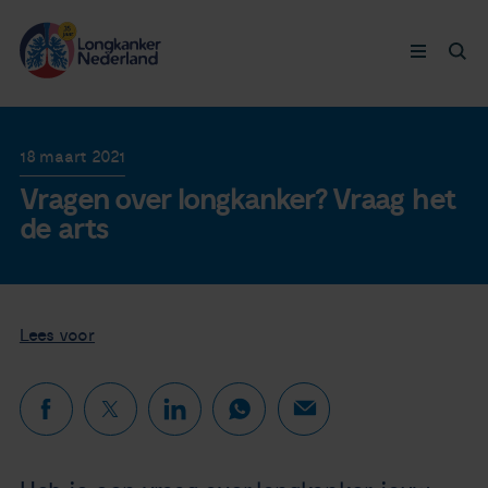
Longkanker
18 maart 2021
Vragen over longkanker? Vraag het
Leven met
de arts
Ervaringen
Thymuskankers
Lees voor
Steun ons
Doneer nu