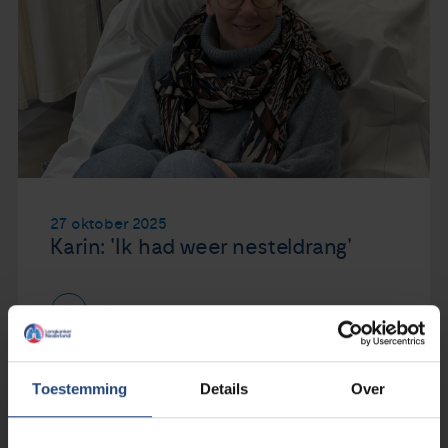
27 oktober 2025
Karin: 'Ik had weer nesteldrang'
Lees verder
Toestemming
Details
Over