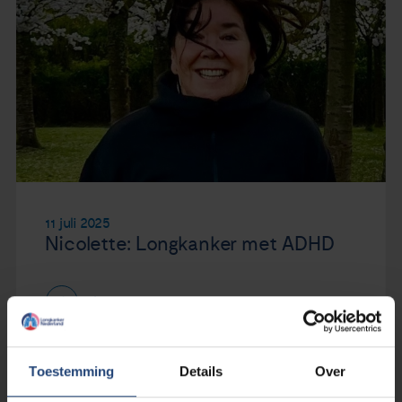
11 juli 2025
Nicolette: Longkanker met ADHD
Lees verder
Toestemming
Details
Over