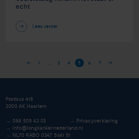
echt
Lees verder
1
…
3
4
5
6
7
Postbus 418
2000 AK Haarlem
088 505 43 03
Privacyverklaring
info@longkankernederland.nl
NL70 RABO 0347 5641 51